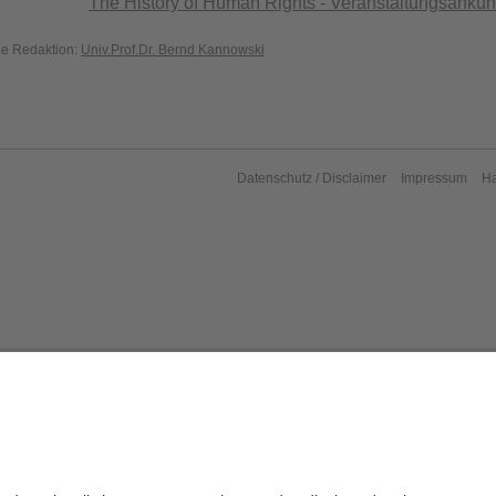
The History of Human Rights - Veranstaltungsankü
die Redaktion:
Univ.Prof.Dr. Bernd Kannowski
Datenschutz / Disclaimer
Impressum
H