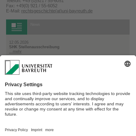
Telefon: +49 (0)921 / 55-6051
Fax: +49(0) 921 / 55-6052
E-Mail:
rechtsgeschichte(at)uni-bayreuth.de
News
12.05.2026
SHK Stellenausschreibung
...mehr
20.01.2026
The History of Human Rights - Veranstaltungsankündigung
...mehr
Alle News
Verantwortlich für die Redaktion:
Univ.Prof.Dr. Bernd Kannowski